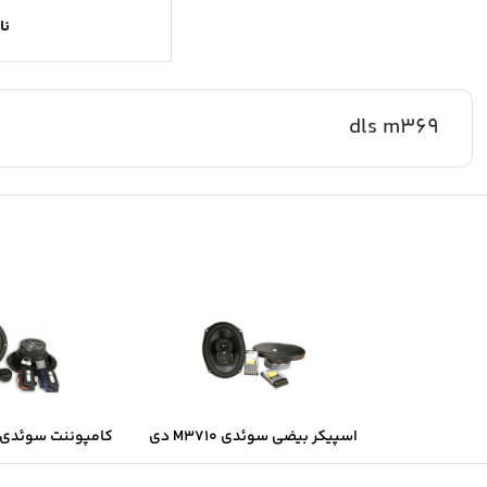
نا
dls m369
اسپیکر بیضی سوئدی M3710 دی
کامپوننت سوئدی B6.2 دی ال ا
ال اس