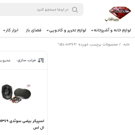
لوازم خانه و آشپزخانه
لوازم تحریر و کادویی
فضای باز
ابزار کار
/
محصولات برچسب خورده “dls m369”
خانه
مرتب سازی:
محبوب
ال اس