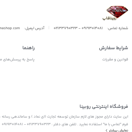
|
شماره تماس:
09193014081 - 02133790323
آدرس ایمیل:
inashop.com
شرایط سفارش
راهنما
قوانین و مقررات
پاسخ به پرسش‌های مت
فروشگاه اینترنتی روبینا
این سایت دارای مجوز های لازم سازمان توسعه تجارت (ای نماد ) و ساماندهی رسانه ها
فرم "تماس با ما" استفاده نمایید . تلفن های دفتر : 02133790323 - 09193014081
نمایش بیشتر