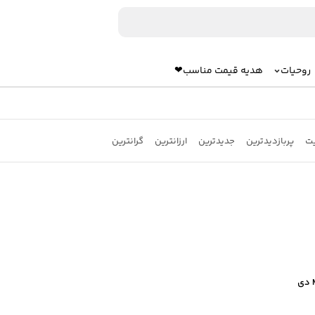
روحیات
هدیه قیمت مناسب❤
یت
پربازدیدترین
جدیدترین
ارزانترین
گرانترین
اسپیکر بیضی سوئدی M369 دی