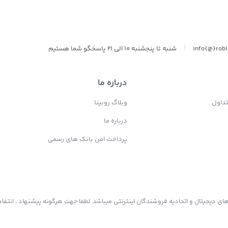
|
info{@}rob
شنبه تا پنجشنبه 10 الی 21 پاسخگو شما هستیم
درباره ما
داول
وبلاگ روبینا
درباره ما
پرداخت امن بانک های رسمی
ی دیجیتال و اتحادیه فروشندگان اینترنتی میباشد لطفا جهت هرگونه پیشنهاد ، انتفاد 