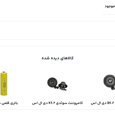
موجود
کالاهای دیده شده
س
کامپوننت سوئدی K6.2 دی ال اس
باتری قلمی 
سولونیکس onix