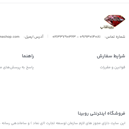
ال اس
|
شماره تماس:
09193014081 - 02133790323
آدرس ایمیل:
inashop.com
شرایط سفارش
راهنما
قوانین و مقررات
پاسخ به پرسش‌های مت
فروشگاه اینترنتی روبینا
این سایت دارای مجوز های لازم سازمان توسعه تجارت (ای نماد ) و ساماندهی رسانه ها