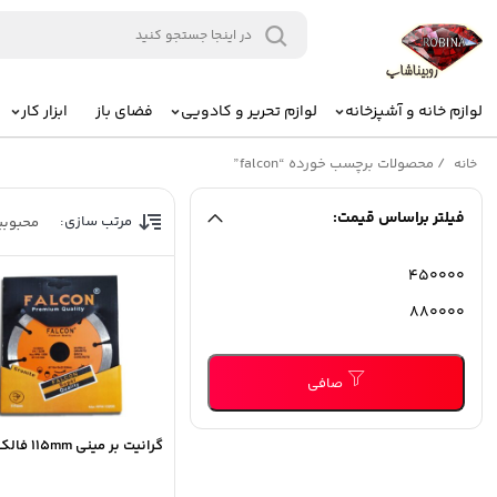
لوازم خانه و آشپزخانه
لوازم تحریر و کادویی
فضای باز
ابزار کار
/
محصولات برچسب خورده “falcon”
خانه
فیلتر براساس قیمت:
مرتب سازی:
محبوب
حداقل
حداكثر
قیمت
قيمت
صافی
گرانیت بر مینی 115mm فالکون