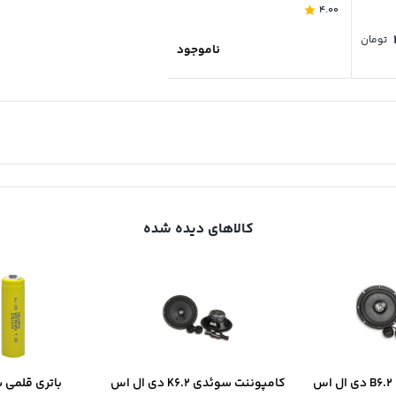
4.00
تومان
ناموجود
کالاهای دیده شده
س
کامپوننت سوئدی K6.2 دی ال اس
باتری قلمی 