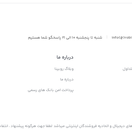
سولونیکس onix
|
info{@}rob
شنبه تا پنجشنبه 10 الی 21 پاسخگو شما هستیم
درباره ما
داول
وبلاگ روبینا
درباره ما
پرداخت امن بانک های رسمی
ی دیجیتال و اتحادیه فروشندگان اینترنتی میباشد لطفا جهت هرگونه پیشنهاد ، انتفاد 