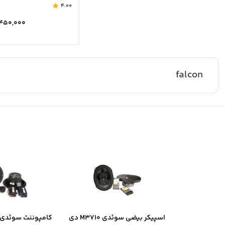
4.00
۴۵۰,۰۰۰
falcon
اسپیکر بیضی سوئدی M3710 دی
کامپوننت سوئدی B6.2 دی ال ا