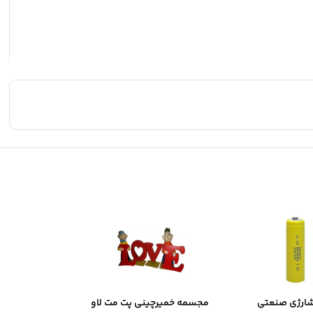
شارژی صنعتی
مجسمه خمیرچینی پت مت لاو