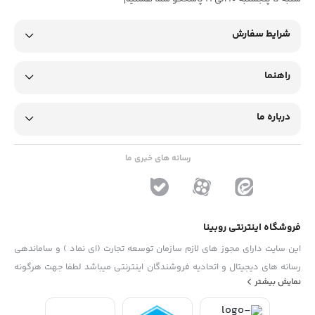
شرایط سفارش
راهنما
درباره ما
رسانه های خبری ما
فروشگاه اینترنتی روبینا
این سایت دارای مجوز های لازم سازمان توسعه تجارت (ای نماد ) و ساماندهی
رسانه های دیجیتال و اتحادیه فروشندگان اینترنتی میباشد لطفا جهت هرگونه
نمایش بیشتر
پیشنهاد ، انتفاد و یا شکایات از فرم "تماس با ما" استفاده نمایید . تلفن های
دفتر : 02133790323 - 09193014081