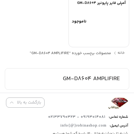
آمپلي فاير پايونير GM-D8604
ناموجود
خانه
محصولات برچسب خورده “GM-D8604 AMPLIFIRE”
GM-D8604 AMPLIFIRE
بازگشت به بالا
09193014081 - 02133790323
شماره تماس:
آدرس ایمیل:
info{@}robinashop.com
شنبه تا پنجشنبه 10 الی 21 پاسخگو شما هستیم