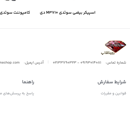
اسپیکر بیضی سوئدی M3710 دی
کامپوننت سوئدی B6.2 دی ال ا
ال اس
|
شماره تماس:
09193014081 - 02133790323
آدرس ایمیل:
inashop.com
شرایط سفارش
راهنما
قوانین و مقررات
پاسخ به پرسش‌های مت