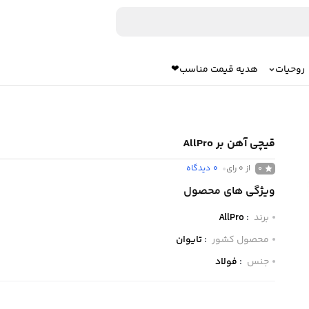
روحیات
هدیه قیمت مناسب❤
قیچی آهن بر AllPro
از 0 رای
0
دیدگاه
0
ویژگی های محصول
برند
:
AllPro
محصول کشور
:
تایوان
جنس
:
فولاد