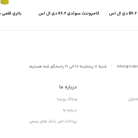
س
کامپوننت سوئدی K6.2 دی ال اس
باتری قلمی 
سولونیکس onix
|
info{@}rob
شنبه تا پنجشنبه 10 الی 21 پاسخگو شما هستیم
درباره ما
داول
وبلاگ روبینا
درباره ما
پرداخت امن بانک های رسمی