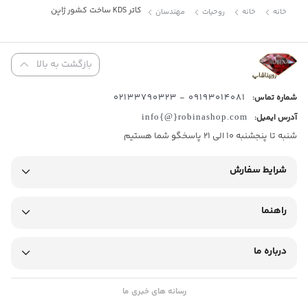
کاتر KDS ساخت کشور ژاپن
خانه
خانه
روحیات
مهندسان
بازگشت به بالا
09193014081 - 02133790323
شماره تماس:
آدرس ایمیل:
info{@}robinashop.com
شنبه تا پنجشنبه 10 الی 21 پاسخگو شما هستیم
شرایط سفارش
راهنما
درباره ما
رسانه های خبری ما