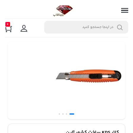
0
کاتر KDS ساخت کشور ژاپن