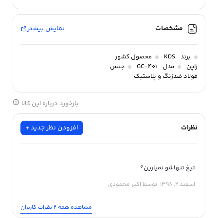
قابلیت استفاده از تیغه های عرض 0.5 تا 0.6 میلی متر با ضخامت 18
میلی متری و ساخت کشور ژاپن با کیفیت بسیار بالا دارای دو عدد تیغ
مشخصات
نمایش بیشتر
اضافی
برند
KDS
محصول کشور
ژاپن
مدل
GC-401
جنس
فولاد ضدزنگ و پلاستیک
بازخورد درباره این کالا
نظرات
افزودن نظر جدید +
تیغ تنهاشو نمیارین؟
اسفند 2, 1398
توسط اکبر محمودی
مشاهده همه 2 نظرات کاربران