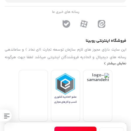
رسانه های خبری ما
فروشگاه اینترنتی روبینا
این سایت دارای مجوز های لازم سازمان توسعه تجارت (ای نماد ) و ساماندهی
رسانه های دیجیتال و اتحادیه فروشندگان اینترنتی میباشد لطفا جهت هرگونه
نمایش بیشتر
پیشنهاد ، انتفاد و یا شکایات از فرم "تماس با ما" استفاده نمایید . تلفن های دفتر
: 02133790323 - 09193014081
تقویت