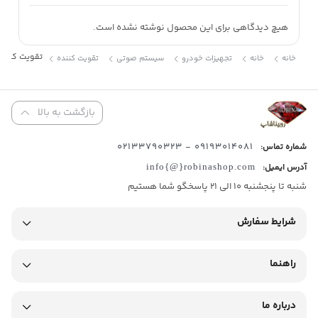
هیچ دیدگاهی برای این محصول نوشته نشده است.
تقویت کننده 15 DLS
خانه
خانه
تجهیزات خودرو
سیستم صوتی
تقویت کننده
بازگشت به بالا
09193014081 - 02133790323
شماره تماس:
آدرس ایمیل:
info{@}robinashop.com
شنبه تا پنجشنبه 10 الی 21 پاسخگو شما هستیم
شرایط سفارش
راهنما
درباره ما