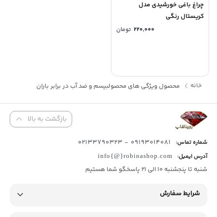
چراغ باغی خورشیدی مدل
کریستال رنگی
۲۲۰,۰۰۰
تومان
خانه
محصول ویژگی های محصول
بیسم و ضد آب در برابر باران
بازگشت به بالا
09193014081 - 02133790323
شماره تماس:
آدرس ایمیل:
info{@}robinashop.com
شنبه تا پنجشنبه 10 الی 21 پاسخگو شما هستیم
شرایط سفارش