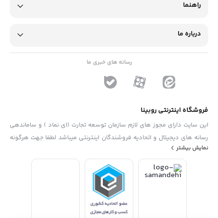
راهنما
درباره ما
رسانه های خبری ما
فروشگاه اینترنتی روبینا
این سایت دارای مجوز های لازم سازمان توسعه تجارت (ای نماد ) و ساماندهی
رسانه های دیجیتال و اتحادیه فروشندگان اینترنتی میباشد لطفا جهت هرگونه
نمایش بیشتر
پیشنهاد ، انتفاد و یا شکایات از فرم "تماس با ما" استفاده نمایید . تلفن های
دفتر : 02133790323 - 09193014081