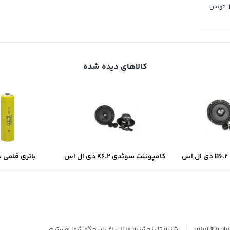
Price
تومان
range:
۴,۵۰۰ تومان
through
۱۳۰,۰۰۰ تومان
کالاهای دیده شده
س
کامپوننت سوئدی K6.2 دی ال اس
باتری قلمی 
سولونیکس onix
|
info{@}rob
شنبه تا پنجشنبه 10 الی 21 پاسخگو شما هستیم