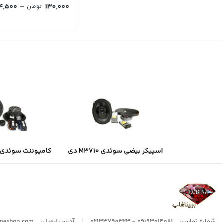
–
۴,۵۰۰
۱۳۰,۰۰۰
تومان
اسپیکر بیضی سوئدی M3710 دی
کامپوننت سوئدی B6.2 دی ال ا
ال اس
|
شماره تماس:
09193014081 - 02133790323
آدرس ایمیل:
inashop.com