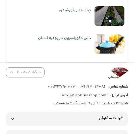
چراغ باغی خورشیدی
تاثیر دکوراسیون در روحیه انسان
بازگشت به بالا
09193014081 - 02133790323
شماره تماس:
آدرس ایمیل:
info{@}robinashop.com
شنبه تا پنجشنبه 10 الی 21 پاسخگو شما هستیم
شرایط سفارش