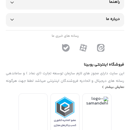
راهنما
درباره ما
رسانه های خبری ما
فروشگاه اینترنتی روبینا
این سایت دارای مجوز های لازم سازمان توسعه تجارت (ای نماد ) و ساماندهی
رسانه های دیجیتال و اتحادیه فروشندگان اینترنتی میباشد لطفا جهت هرگونه
نمایش بیشتر
پیشنهاد ، انتفاد و یا شکایات از فرم "تماس با ما" استفاده نمایید . تلفن های
دفتر : 02133790323 - 09193014081